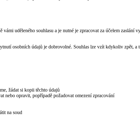
ladě vámi uděleného souhlasu a je nutné je zpracovat za účelem zaslá
nutí osobních údajů je dobrovolné. Souhlas lze vzít kdykoliv zpět, a t
e, žádat si kopii těchto údajů
ovat nebo opravit, popřípadě požadovat omezení zpracování
átit na soud