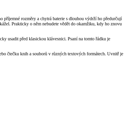
o příjemné rozměry a chytrá baterie s dlouhou výdrží ho předurčují
řekážel. Prakticky o něm nebudete vědět do okamžiku, kdy ho znovu
y usadit před klasickou klávesnici. Psaní na tomto řádku je
ebo čtečku knih a souborů v různých textových formátech. Uvnitř je