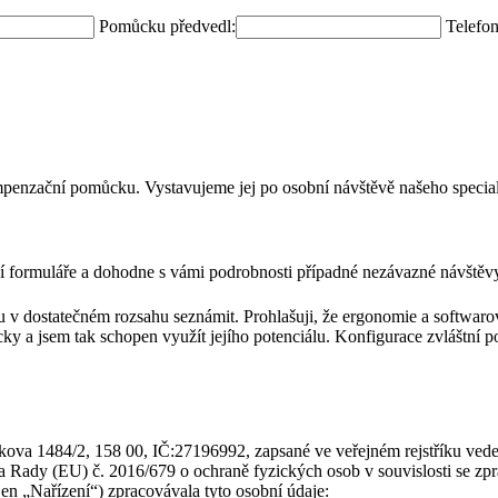
Pomůcku předvedl:
Telefon
penzační pomůcku. Vystavujeme jej po osobní návštěvě našeho speciali
 formuláře a dohodne s vámi podrobnosti případné nezávazné návštěv
 v dostatečném rozsahu seznámit. Prohlašuji, že ergonomie a softwar
ky a jsem tak schopen využít jejího potenciálu. Konfigurace zvláštn
táčkova 1484/2, 158 00, IČ:27196992, zapsané ve veřejném rejstříku 
 a Rady (EU) č. 2016/679 o ochraně fyzických osob v souvislosti se zp
en „Nařízení“) zpracovávala tyto osobní údaje: