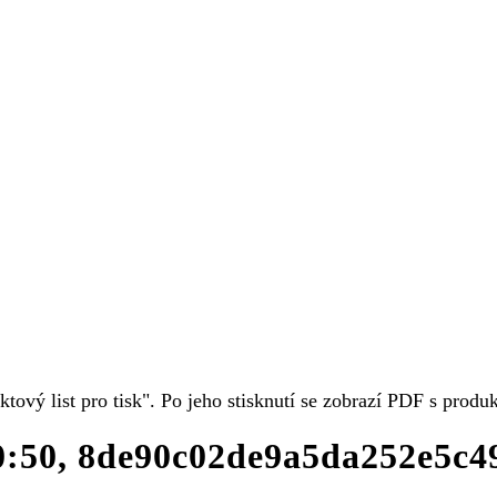
uktový list pro tisk". Po jeho stisknutí se zobrazí PDF s prod
10:50, 8de90c02de9a5da252e5c