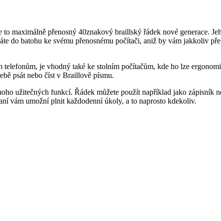
Je to maximálně přenosný 40znakový braillský řádek nové generace. Jeh
ováte do batohu ke svému přenosnému počítači, aniž by vám jakkoliv p
elefonům, je vhodný také ke stolním počítačům, kde ho lze ergonomick
bě psát nebo číst v Braillově písmu.
oho užitečných funkcí. Řádek můžete použít například jako zápisník n
raní vám umožní plnit každodenní úkoly, a to naprosto kdekoliv.