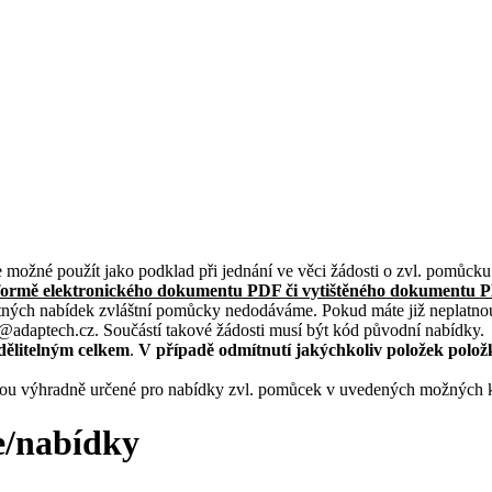
je možné použít jako podklad při jednání ve věci žádosti o zvl. pomůc
formě elektronického dokumentu PDF či vytištěného dokumentu 
atných nabídek zvláštní pomůcky nedodáváme. Pokud máte již neplatno
adaptech.cz. Součástí takové žádosti musí být kód původní nabídky.
dělitelným celkem
.
V případě odmítnutí jakýchkoliv položek položk
sou výhradně určené pro nabídky zvl. pomůcek v uvedených možných k
e/nabídky