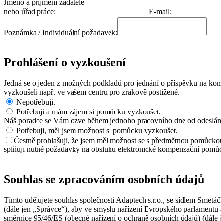
Jméno a příjmení žadatele
nebo úřad práce:
E-mail:
Poznámka / Individuální požadavek:
Prohlášení o vyzkoušení
Jedná se o jeden z možných podkladů pro jednání o příspěvku na kom
vyzkoušeli např. ve vašem centru pro zrakově postižené.
Nepotřebuji.
Potřebuji a mám zájem si pomůcku vyzkoušet.
Náš poradce se Vám ozve během jednoho pracovního dne od odeslání
Potřebuji, měl jsem možnost si pomůcku vyzkoušet.
Čestně prohlašuji, že jsem měl možnost se s předmětnou pomůckou
splňuji nutné požadavky na obsluhu elektronické kompenzační pomůc
Souhlas se zpracováním osobních údajů
Tímto udělujete souhlas společnosti Adaptech s.r.o., se sídlem Sme
(dále jen „Správce“), aby ve smyslu nařízení Evropského parlamentu
směrnice 95/46/ES (obecné nařízení o ochraně osobních údajů) (dále j