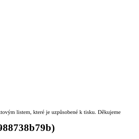
uktovým listem, které je uzpůsobené k tisku. Děkujeme
4988738b79b)