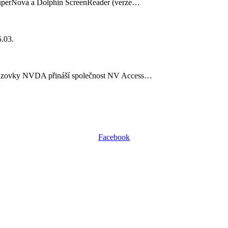
SuperNova a Dolphin ScreenReader (verze…
5.03.
brazovky NVDA přináší společnost NV Access…
Facebook