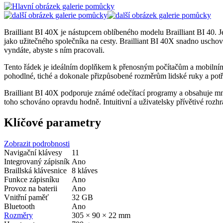
Brailliant BI 40X je nástupcem oblíbeného modelu Brailliant BI 40. 
jako užitečného společníka na cesty. Brailliant BI 40X snadno usch
vyndáte, abyste s ním pracovali.
Tento řádek je ideálním doplňkem k přenosným počítačům a mobilním t
pohodlné, tiché a dokonale přizpůsobené rozměrům lidské ruky a potře
Brailliant BI 40X podporuje známé odečítací programy a obsahuje mn
toho schováno opravdu hodně. Intuitivní a uživatelsky přívětivé rozh
Klíčové parametry
Zobrazit podrobnosti
Navigační klávesy
11
Integrovaný zápisník
Ano
Braillská klávesnice
8 kláves
Funkce zápisníku
Ano
Provoz na baterii
Ano
Vnitřní paměť
32 GB
Bluetooth
Ano
Rozměry
305 × 90 × 22 mm