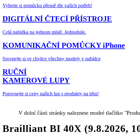
Vyberte si pomůcku přesně dle vašich potřeb!
DIGITÁLNÍ ČTECÍ PŘÍSTROJE
Celá nabídka na jednom místě. Jednoduše.
KOMUNIKAČNÍ POMŮCKY iPhone
Srovnejte si ve chvilce všechny modely v nabídce
RUČNÍ
KAMEROVÉ LUPY
Porovnejte si ceny našich lup s produkty na trhu!
V dolní části stránky naleznete modré tlačítko "Prod
Brailliant BI 40X
(9.8.2026, 