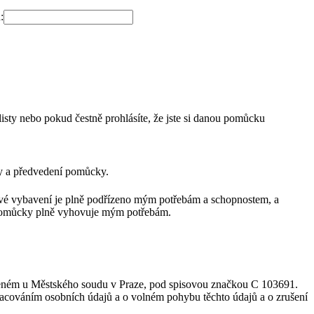
:
sty nebo pokud čestně prohlásíte, že jste si danou pomůcku
y a předvedení pomůcky.
ové vybavení je plně podřízeno mým potřebám a schopnostem, a
í pomůcky plně vyhovuje mým potřebám.
vedeném u Městského soudu v Praze, pod spisovou značkou C 103691.
racováním osobních údajů a o volném pohybu těchto údajů a o zrušení