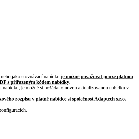
ku nebo jako srovnávací nabídku
je možné považovat pouze platnou
PDF s přiřazeným kódem nabídky
.
u nabídku, je možné si požádat o novou aktualizovanou nabídku v
ového rozpisu v platné nabídce si společnost Adaptech s.r.o.
onfiguracích.