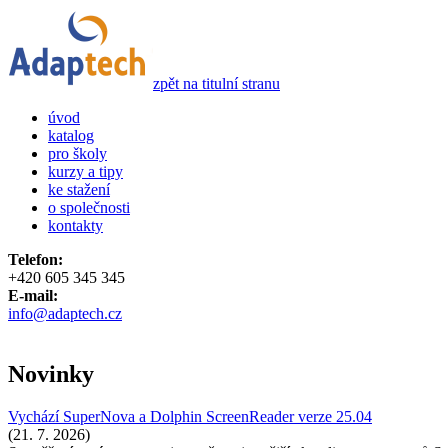
zpět na titulní stranu
úvod
katalog
pro školy
kurzy a tipy
ke stažení
o společnosti
kontakty
Telefon:
+420 605 345 345
E-mail:
info@adaptech.cz
Novinky
Vychází SuperNova a Dolphin ScreenReader verze 25.04
(21. 7. 2026)