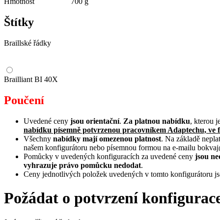
Hmotnost
700 g
Štítky
Braillské řádky
Brailliant BI 40X
Poučení
Uvedené ceny
jsou orientační
.
Za platnou nabídku
, kterou 
nabídku písemně potvrzenou pracovníkem Adaptechu, ve 
Všechny
nabídky mají omezenou platnost
. Na základě nepl
našem konfigurátoru nebo písemnou formou na e-mailu bokvaj@
Pomůcky v uvedených konfiguracích za uvedené ceny
jsou ne
vyhrazuje právo pomůcku nedodat
.
Ceny jednotlivých položek uvedených v tomto konfigurátoru j
Požádat o potvrzení konfigurac