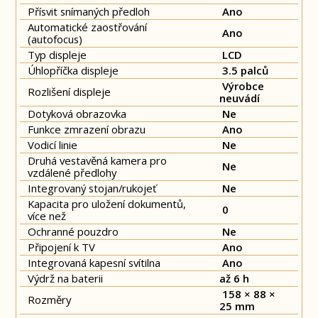
Přísvit snímaných předloh
Ano
Automatické zaostřování
Ano
(autofocus)
Typ displeje
LCD
Úhlopříčka displeje
3.5 palců
Výrobce
Rozlišení displeje
neuvádí
Dotyková obrazovka
Ne
Funkce zmrazení obrazu
Ano
Vodicí linie
Ne
Druhá vestavěná kamera pro
Ne
vzdálené předlohy
Integrovaný stojan/rukojeť
Ne
Kapacita pro uložení dokumentů,
0
více než
Ochranné pouzdro
Ne
Připojení k TV
Ano
Integrovaná kapesní svítilna
Ano
Výdrž na baterii
až 6 h
158 × 88 ×
Rozměry
25 mm