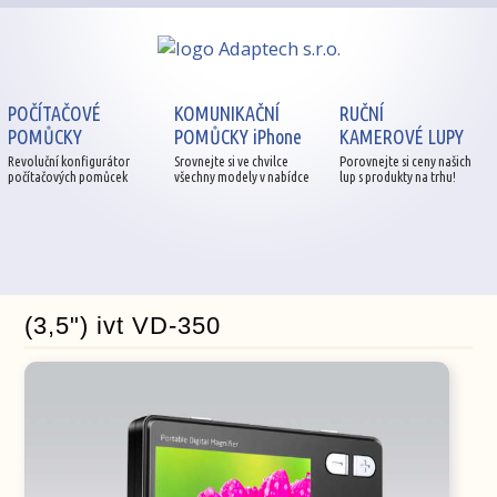
POČÍTAČOVÉ
KOMUNIKAČNÍ
RUČNÍ
POMŮCKY
POMŮCKY iPhone
KAMEROVÉ LUPY
Revoluční konfigurátor
Srovnejte si ve chvilce
Porovnejte si ceny našich
počítačových pomůcek
všechny modely v nabídce
lup s produkty na trhu!
(3,5") ivt VD-350