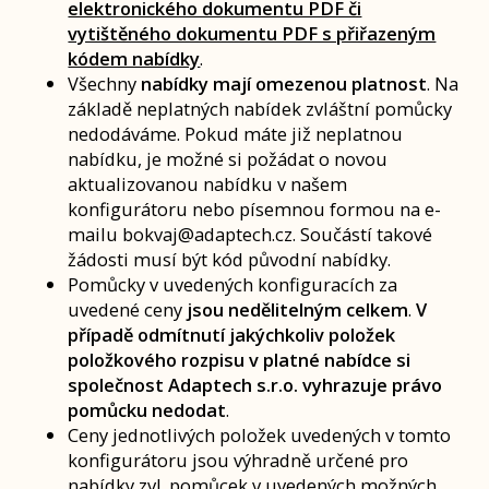
elektronického dokumentu PDF či
vytištěného dokumentu PDF s přiřazeným
kódem nabídky
.
Všechny
nabídky mají omezenou platnost
. Na
základě neplatných nabídek zvláštní pomůcky
nedodáváme. Pokud máte již neplatnou
nabídku, je možné si požádat o novou
aktualizovanou nabídku v našem
konfigurátoru nebo písemnou formou na e-
mailu bokvaj@adaptech.cz. Součástí takové
žádosti musí být kód původní nabídky.
Pomůcky v uvedených konfiguracích za
uvedené ceny
jsou nedělitelným celkem
.
V
případě odmítnutí jakýchkoliv položek
položkového rozpisu v platné nabídce si
společnost Adaptech s.r.o. vyhrazuje právo
pomůcku nedodat
.
Ceny jednotlivých položek uvedených v tomto
konfigurátoru jsou výhradně určené pro
nabídky zvl. pomůcek v uvedených možných