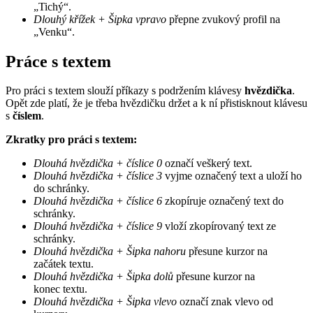
„Tichý“.
Dlouhý křížek + Šipka vpravo
přepne zvukový profil na
„Venku“.
Práce s textem
Pro práci s textem slouží příkazy s podržením klávesy
hvězdička
.
Opět zde platí, že je třeba hvězdičku držet a k ní přistisknout klávesu
s
číslem
.
Zkratky pro práci s textem:
Dlouhá hvězdička + číslice 0
označí veškerý text.
Dlouhá hvězdička + číslice 3
vyjme označený text a uloží ho
do schránky.
Dlouhá hvězdička + číslice 6
zkopíruje označený text do
schránky.
Dlouhá hvězdička + číslice 9
vloží zkopírovaný text ze
schránky.
Dlouhá hvězdička + Šipka nahoru
přesune kurzor na
začátek textu.
Dlouhá hvězdička + Šipka dolů
přesune kurzor na
konec textu.
Dlouhá hvězdička + Šipka vlevo
označí znak vlevo od