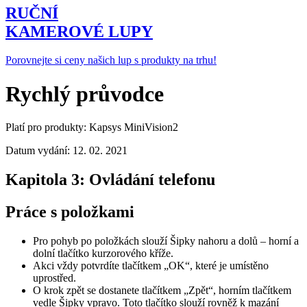
RUČNÍ
KAMEROVÉ LUPY
Porovnejte si ceny našich lup s produkty na trhu!
Rychlý průvodce
Platí pro produkty: Kapsys MiniVision2
Datum vydání: 12. 02. 2021
Kapitola 3: Ovládání telefonu
Práce s položkami
Pro pohyb po položkách slouží Šipky nahoru a dolů – horní a
dolní tlačítko kurzorového kříže.
Akci vždy potvrdíte tlačítkem „OK“, které je umístěno
uprostřed.
O krok zpět se dostanete tlačítkem „Zpět“, horním tlačítkem
vedle Šipky vpravo. Toto tlačítko slouží rovněž k mazání