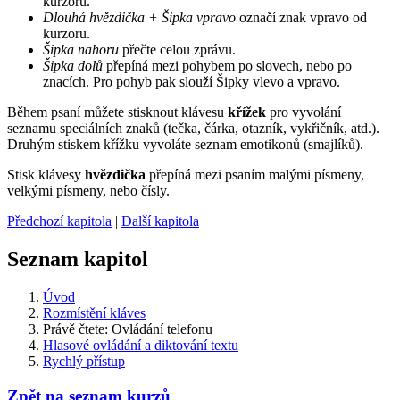
kurzoru.
Dlouhá hvězdička + Šipka vpravo
označí znak vpravo od
kurzoru.
Šipka nahoru
přečte celou zprávu.
Šipka dolů
přepíná mezi pohybem po slovech, nebo po
znacích. Pro pohyb pak slouží Šipky vlevo a vpravo.
Během psaní můžete stisknout klávesu
křížek
pro vyvolání
seznamu speciálních znaků (tečka, čárka, otazník, vykřičník, atd.).
Druhým stiskem křížku vyvoláte seznam emotikonů (smajlíků).
Stisk klávesy
hvězdička
přepíná mezi psaním malými písmeny,
velkými písmeny, nebo čísly.
Předchozí kapitola
|
Další kapitola
Seznam kapitol
Úvod
Rozmístění kláves
Právě čtete:
Ovládání telefonu
Hlasové ovládání a diktování textu
Rychlý přístup
Zpět na seznam kurzů