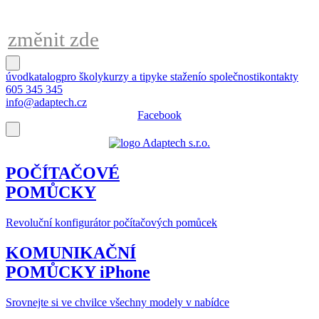
kdykoliv
změnit zde
úvod
katalog
pro školy
kurzy a tipy
ke stažení
o společnosti
kontakty
605 345 345
info@adaptech.cz
Facebook
POČÍTAČOVÉ
POMŮCKY
Revoluční konfigurátor počítačových pomůcek
KOMUNIKAČNÍ
POMŮCKY iPhone
Srovnejte si ve chvilce všechny modely v nabídce