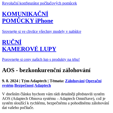
Revoluční konfigurátor počítačových pomůcek
KOMUNIKAČNÍ
POMŮCKY iPhone
Srovnejte si ve chvilce všechny modely v nabídce
RUČNÍ
KAMEROVÉ LUPY
Porovnejte si ceny našich lup s produkty na trhu!
AOS - bezkonkurenční zálohování
9. 8. 2024 | Tým Adaptech | Témata:
Zálohování
Operační
systém
Bezpečnost
Adaptech
V dnešním článku bychom vám rádi detailněji představili systém
AOS (Adaptech Obnova systému – Adaptech OmniSave), což je
systém sloužící k rychlému, bezpečnému a pohodlnému zálohování
dat vašeho počítače.