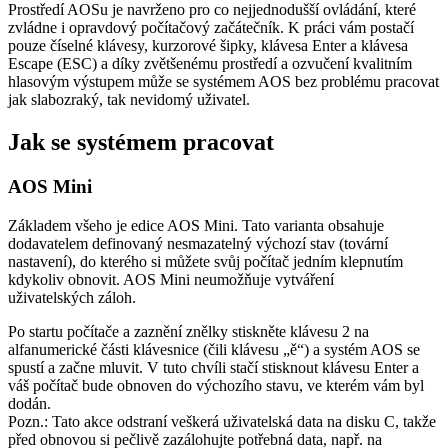
Prostředí AOSu je navrženo pro co nejjednodušší ovládání, které
zvládne i opravdový počítačový začátečník. K práci vám postačí
pouze číselné klávesy, kurzorové šipky, klávesa Enter a klávesa
Escape (ESC) a díky zvětšenému prostředí a ozvučení kvalitním
hlasovým výstupem může se systémem AOS bez problému pracovat
jak slabozraký, tak nevidomý uživatel.
Jak se systémem pracovat
AOS Mini
Základem všeho je edice AOS Mini. Tato varianta obsahuje
dodavatelem definovaný nesmazatelný výchozí stav (tovární
nastavení), do kterého si můžete svůj počítač jedním klepnutím
kdykoliv obnovit. AOS Mini neumožňuje vytváření
uživatelských zá­loh.
Po startu počítače a zaznění znělky stiskněte klávesu 2 na
alfanumerické části klávesnice (čili klávesu „ě“) a systém AOS se
spustí a začne mluvit. V tuto chvíli stačí stisknout klávesu Enter a
váš počítač bude obnoven do výchozího stavu, ve kterém vám byl
dodán.
Pozn.: Tato akce odstraní veškerá uživatelská data na disku C, takže
před obnovou si pečlivě zazálohujte potřebná data, např. na