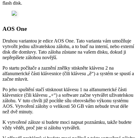
flash disk.
AOS One
Druhou variantou je edice AOS One. Tato varianta vám umožňuje
vytvořit jednu uživatelskou zálohu, a to buď na interní, nebo externí
disk dle domluvy. Tato záloha zůstane na vašem disku, dokud ji
nepřepíšete zálohou novější.
Po startu počítače a zaznění znělky stiskněte klávesu 2 na
alfanumerické části klávesnice (čili klávesu „ě“) a systém se spustí a
začne mluvit.
Po jeho spuštění stačí stisknout klávesu 1 na alfanumerické části
klávesnice (čili klávesu „+“) a software začne vytvářet uživatelskou
zálohu. V tuto chvíli již pocítíte sílu obrovského výkonu systému
AOS. Vytvoření zálohy o velikosti 50 GB vám nebude trvat déle
než dvě minuty.
K vytvořené záloze si budete moci napsat poznámku, takže budete
vždy vědět, proč jste si zálohu vytvářeli.