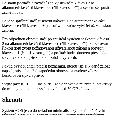
Po startu počítače a zaznění znělky stiskněte klávesu 2 na
alfanumerické části klávesnice (čili klávesu „ě“) a systém se spustí a
začne mluvit.
Po jeho spuštění stačí stisknout klávesu 1 na alfanumerické části
klávesnice (čili klávesu „+“) a software začne vytvářet uživatelskou
zálohu.
Pro případnou obnovu stačí po spuštění systému stisknout klávesu
2 na alfanumerické části klávesnice (čili klávesu „ě“), kurzorovou
šipkou dolů zvolit požadovanou uživatelskou zálohu a potvrdit
klávesou 1 (čili klávesou „+“) a počítač bude obnoven přesně do
stavu, ve kterém jste si danou zálohu vytvořili.
Pokud byste si chtěli přečíst poznámku, kterou jste si k dané záloze
napsali, stiskněte před započetím obnovy na zvolené záloze
kurzorovou šipku vpravo.
Stejně jako u AOSu One bude i zde obnova velmi rychlá, prakticky
do minuty budete mít systém o velikosti 50 GB obnoven.
Shrnutí
Systém AOS je co do ovládání minimalistický, ale funkčně velmi