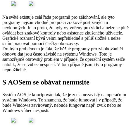
Na světě existuje celá řada programů pro zálohování, ale tyto
programy nejsou vhodné pro práci zrakově postižených a
nevidomých. Je to proto, že byly vytvořeny pro vidící a nelze je plně
ovládat bez zrakové kontroly nebo asistence zkušeného uživatele.
Grafické rozhraní bývá velmi nepřehledné a příliš složité a nelze
s ním pracovat pomocí čtečky obrazovky.
Druhým problémem je fakt, že běžné programy pro zálohování či
obnovu dat jsou často závislé na systému Windows. Toto je
samozřejmě obrovský problém v případě, že operační systém selže
natolik, že se vůbec nespustí. V tom případě jsou i tyto programy
nepoužitelné.
S AOSem se obávat nemusíte
Systém AOS je koncipován tak, že je zcela nezávislý na operačním
systému Windows. To znamená, že bude fungovat i v případě, že
bude Windows zavirovaný, nebude fungovat např. zvuk nebo se
Windows vůbec nespustí.