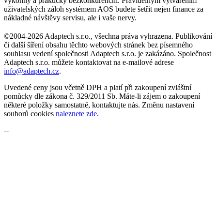
výkonný a prakticky bezkonkurenční. Pravidelným vytvářením
uživatelských záloh systémem AOS budete šetřit nejen finance za
nákladné návštěvy servisu, ale i vaše nervy.
©2004-2026 Adaptech s.r.o., všechna práva vyhrazena. Publikování
či další šíření obsahu těchto webových stránek bez písemného
souhlasu vedení společnosti Adaptech s.r.o. je zakázáno. Společnost
Adaptech s.r.o. můžete kontaktovat na e-mailové adrese
info@adaptech.cz
.
Uvedené ceny jsou včetně DPH a platí při zakoupení zvláštní
pomůcky dle zákona č. 329/2011 Sb. Máte-li zájem o zakoupení
některé položky samostatně, kontaktujte nás. Změnu nastavení
souborů cookies
naleznete zde
.
--