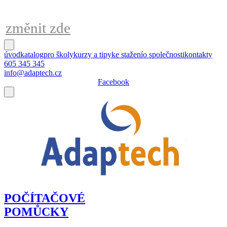
kdykoliv
změnit zde
úvod
katalog
pro školy
kurzy a tipy
ke stažení
o společnosti
kontakty
605 345 345
info@adaptech.cz
Facebook
POČÍTAČOVÉ
POMŮCKY