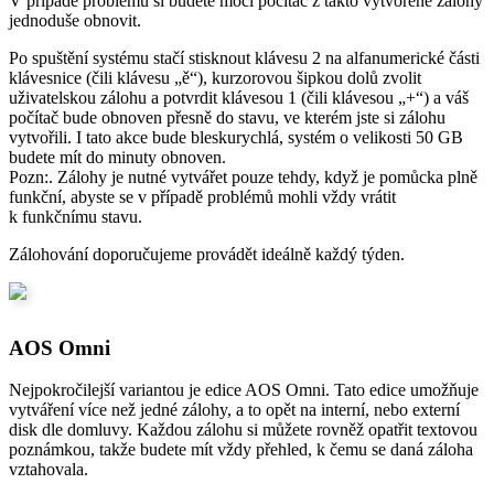
V případě problémů si budete moci počítač z takto vytvořené zálohy
jednoduše obnovit.
Po spuštění systému stačí stisknout klávesu 2 na alfanumerické části
klávesnice (čili klávesu „ě“), kurzorovou šipkou dolů zvolit
uživatelskou zálohu a potvrdit klávesou 1 (čili klávesou „+“) a váš
počítač bude obnoven přesně do stavu, ve kterém jste si zálohu
vytvořili. I tato akce bude bleskurychlá, systém o velikosti 50 GB
budete mít do minuty obnoven.
Pozn:. Zálohy je nutné vytvářet pouze tehdy, když je pomůcka plně
funkční, abyste se v případě problémů mohli vždy vrátit
k funkčnímu stavu.
Zálohování doporučujeme provádět ideálně každý týden.
AOS Omni
Nejpokročilejší variantou je edice AOS Omni. Tato edice umožňuje
vytváření více než jedné zálohy, a to opět na interní, nebo externí
disk dle domluvy. Každou zálohu si můžete rovněž opatřit textovou
poznámkou, takže budete mít vždy přehled, k čemu se daná záloha
vztahovala.