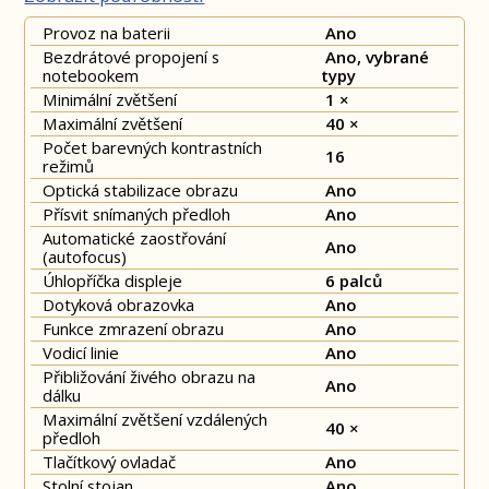
Provoz na baterii
Ano
Bezdrátové propojení s
Ano, vybrané
notebookem
typy
Minimální zvětšení
1 ×
Maximální zvětšení
40 ×
Počet barevných kontrastních
16
režimů
Optická stabilizace obrazu
Ano
Přísvit snímaných předloh
Ano
Automatické zaostřování
Ano
(autofocus)
Úhlopříčka displeje
6 palců
Dotyková obrazovka
Ano
Funkce zmrazení obrazu
Ano
Vodicí linie
Ano
Přibližování živého obrazu na
Ano
dálku
Maximální zvětšení vzdálených
40 ×
předloh
Tlačítkový ovladač
Ano
Stolní stojan
Ano