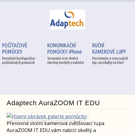
POČÍTAČOVÉ
KOMUNIKAČNÍ
RUČNÍ
POMŮCKY
POMŮCKY iPhone
KAMEROVÉ LUPY
Revoluční konfigurátor
Srovnejte si ve chvilce
Porovnejte si ceny našich
počítačových pomůcek
všechny modely v nabídce
lup s produkty na trhu!
Adaptech AuraZOOM IT EDU
Přenosná stolní kamerová zvětšovací lupa
AuraZOOM IT EDU vám nabízí skvělý a