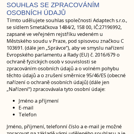
SOUHLAS SE ZPRACOVÁNÍM
OSOBNÍCH ÚDAJŮ
Tímto udělujete souhlas společnosti Adaptech s.r.o.,
se sídlem Smetáčkova 1484/2, 158 00, IČ:27196992,
zapsané ve veřejném rejstříku vedeném u
Městského soudu v Praze, pod spisovou značkou C
103691. (dále jen „Správce“), aby ve smyslu nařízení
Evropského parlamentu a Rady (EU) č. 2016/679 o
ochraně fyzických osob v souvislosti se
zpracováním osobních údajů a o volném pohybu
těchto údajů a o zrušení směrnice 95/46/ES (obecné
nařízení o ochraně osobních údajů) (dále jen
„Nařízení“) zpracovávala tyto osobní údaje:
Jméno a příjmení
E-mail
Telefon
Jméno, příjmení, telefonní číslo a e-mail je možné
zpracovat na základě vámi uděleného souhlasu a je