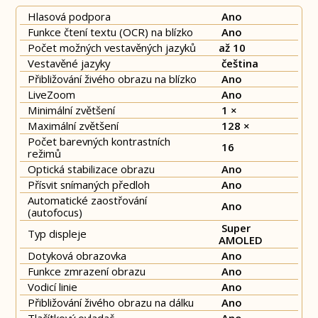
Hlasová podpora
Ano
Funkce čtení textu (OCR) na blízko
Ano
Počet možných vestavěných jazyků
až 10
Vestavěné jazyky
čeština
Přibližování živého obrazu na blízko
Ano
LiveZoom
Ano
Minimální zvětšení
1 ×
Maximální zvětšení
128 ×
Počet barevných kontrastních
16
režimů
Optická stabilizace obrazu
Ano
Přísvit snímaných předloh
Ano
Automatické zaostřování
Ano
(autofocus)
Super
Typ displeje
AMOLED
Dotyková obrazovka
Ano
Funkce zmrazení obrazu
Ano
Vodicí linie
Ano
Přibližování živého obrazu na dálku
Ano