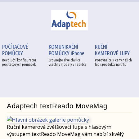
POČÍTAČOVÉ
KOMUNIKAČNÍ
RUČNÍ
POMŮCKY
POMŮCKY iPhone
KAMEROVÉ LUPY
Revoluční konfigurátor
Srovnejte si ve chvilce
Porovnejte si ceny našich
počítačových pomůcek
všechny modely v nabídce
lup s produkty na trhu!
Adaptech textReado MoveMag
Ruční kamerová zvětšovací lupa s hlasovým
výstupem textReado MoveMag vám nabízí skvělý