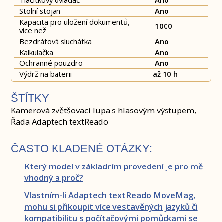
Tlačítkový ovladač
Ano
Stolní stojan
Ano
Kapacita pro uložení dokumentů,
1000
více než
Bezdrátová sluchátka
Ano
Kalkulačka
Ano
Ochranné pouzdro
Ano
Výdrž na baterii
až 10 h
ŠTÍTKY
Kamerová zvětšovací lupa s hlasovým výstupem,
Řada Adaptech textReado
ČASTO KLADENÉ OTÁZKY:
Který model v základním provedení je pro mě
vhodný a proč?
Vlastním-li Adaptech textReado MoveMag,
mohu si přikoupit více vestavěných jazyků či
kompatibilitu s počítačovými pomůckami se