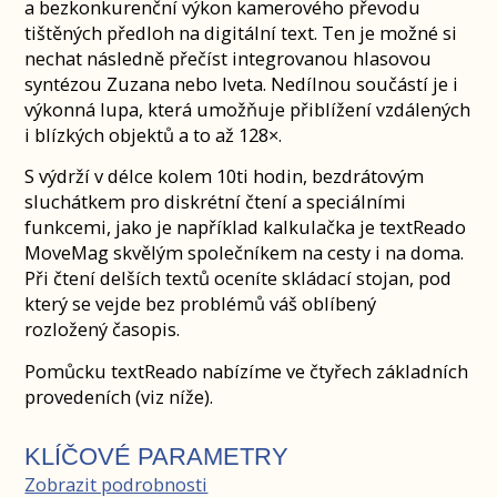
a bezkonkurenční výkon kamerového převodu
tištěných předloh na digitální text. Ten je možné si
nechat následně přečíst integrovanou hlasovou
syntézou Zuzana nebo Iveta. Nedílnou součástí je i
výkonná lupa, která umožňuje přiblížení vzdálených
i blízkých objektů a to až 128×.
S výdrží v délce kolem 10ti hodin, bezdrátovým
sluchátkem pro diskrétní čtení a speciálními
funkcemi, jako je například kalkulačka je textReado
MoveMag skvělým společníkem na cesty i na doma.
Při čtení delších textů oceníte skládací stojan, pod
který se vejde bez problémů váš oblíbený
rozložený časopis.
Pomůcku textReado nabízíme ve čtyřech základních
provedeních (viz níže).
KLÍČOVÉ PARAMETRY
Zobrazit podrobnosti