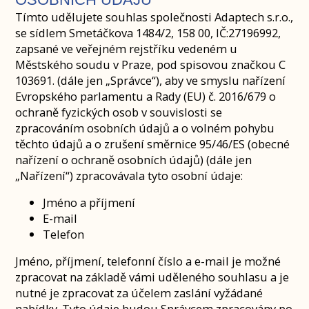
Tímto udělujete souhlas společnosti Adaptech s.r.o.,
se sídlem Smetáčkova 1484/2, 158 00, IČ:27196992,
zapsané ve veřejném rejstříku vedeném u
Městského soudu v Praze, pod spisovou značkou C
103691. (dále jen „Správce“), aby ve smyslu nařízení
Evropského parlamentu a Rady (EU) č. 2016/679 o
ochraně fyzických osob v souvislosti se
zpracováním osobních údajů a o volném pohybu
těchto údajů a o zrušení směrnice 95/46/ES (obecné
nařízení o ochraně osobních údajů) (dále jen
„Nařízení“) zpracovávala tyto osobní údaje:
Jméno a příjmení
E-mail
Telefon
Jméno, příjmení, telefonní číslo a e-mail je možné
zpracovat na základě vámi uděleného souhlasu a je
nutné je zpracovat za účelem zaslání vyžádané
nabídky. Tyto údaje budou Správcem zpracovány po