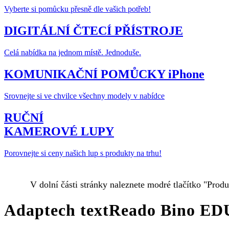
Vyberte si pomůcku přesně dle vašich potřeb!
DIGITÁLNÍ ČTECÍ PŘÍSTROJE
Celá nabídka na jednom místě. Jednoduše.
KOMUNIKAČNÍ POMŮCKY iPhone
Srovnejte si ve chvilce všechny modely v nabídce
RUČNÍ
KAMEROVÉ LUPY
Porovnejte si ceny našich lup s produkty na trhu!
V dolní části stránky naleznete modré tlačítko "Prod
Adaptech textReado Bino E