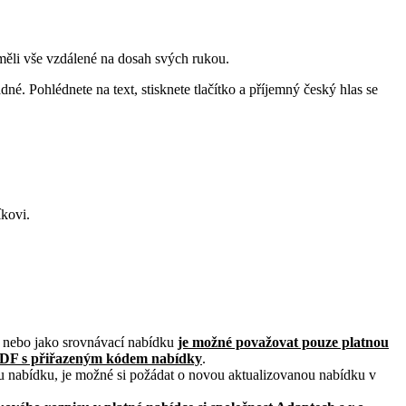
e měli vše vzdálené na dosah svých rukou.
. Pohlédnete na text, stisknete tlačítko a příjemný český hlas se
kovi.
ku nebo jako srovnávací nabídku
je možné považovat pouze platnou
PDF s přiřazeným kódem nabídky
.
u nabídku, je možné si požádat o novou aktualizovanou nabídku v