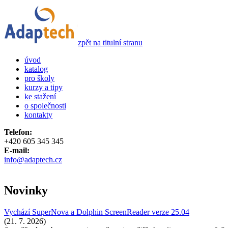
zpět na titulní stranu
úvod
katalog
pro školy
kurzy a tipy
ke stažení
o společnosti
kontakty
Telefon:
+420 605 345 345
E-mail:
info@adaptech.cz
Novinky
Vychází SuperNova a Dolphin ScreenReader verze 25.04
(21. 7. 2026)