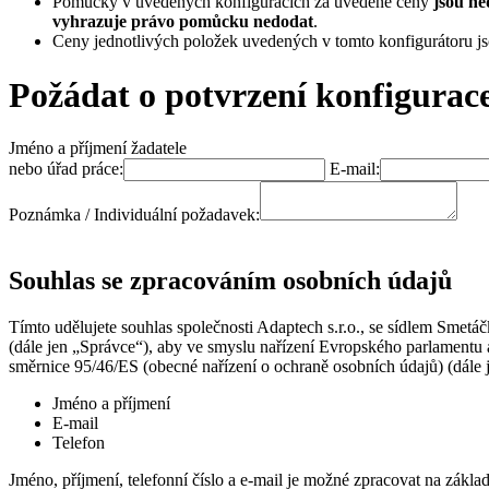
Pomůcky v uvedených konfiguracích za uvedené ceny
jsou ne
vyhrazuje právo pomůcku nedodat
.
Ceny jednotlivých položek uvedených v tomto konfigurátoru j
Požádat o potvrzení konfigurac
Jméno a příjmení žadatele
nebo úřad práce:
E-mail:
Poznámka / Individuální požadavek:
Souhlas se zpracováním osobních údajů
Tímto udělujete souhlas společnosti Adaptech s.r.o., se sídlem Sme
(dále jen „Správce“), aby ve smyslu nařízení Evropského parlamentu
směrnice 95/46/ES (obecné nařízení o ochraně osobních údajů) (dále j
Jméno a příjmení
E-mail
Telefon
Jméno, příjmení, telefonní číslo a e-mail je možné zpracovat na zák