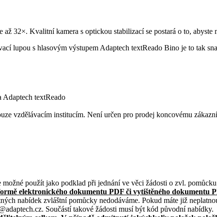
 je až 32×. Kvalitní kamera s optickou stabilizací se postará o to, abyst
ací lupou s hlasovým výstupem Adaptech textReado Bino je to tak snadné
a Adaptech textReado
ouze vzdělávacím institucím. Není určen pro prodej koncovému zákazní
je možné použít jako podklad při jednání ve věci žádosti o zvl. pomůc
formě elektronického dokumentu PDF či vytištěného dokumentu 
atných nabídek zvláštní pomůcky nedodáváme. Pokud máte již neplatno
adaptech.cz. Součástí takové žádosti musí být kód původní nabídky.