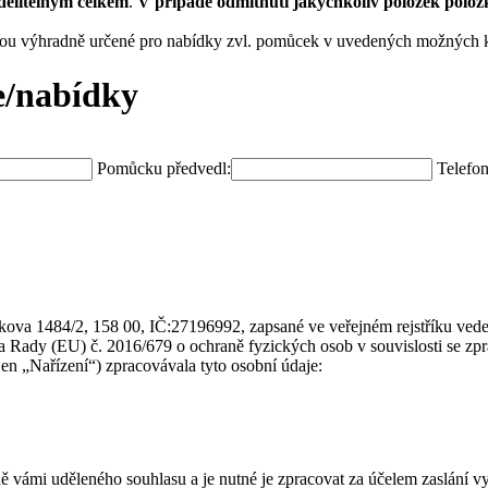
dělitelným celkem
.
V případě odmítnutí jakýchkoliv položek položk
sou výhradně určené pro nabídky zvl. pomůcek v uvedených možných k
e/nabídky
Pomůcku předvedl:
Telefon
táčkova 1484/2, 158 00, IČ:27196992, zapsané ve veřejném rejstříku 
 a Rady (EU) č. 2016/679 o ochraně fyzických osob v souvislosti se zp
en „Nařízení“) zpracovávala tyto osobní údaje:
ladě vámi uděleného souhlasu a je nutné je zpracovat za účelem zaslá