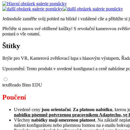
Jednoduše zaměřte svůj pohled na blízké i vzdálené cíle a přibližte si
Přečtěte si znovu své oblíbené knížky! S revoluční kamerovou zvětšov
postará o vše ostatní.
Štítky
Brýle pro VR, Kamerová zvětšovací lupa s hlasovým výstupem, Řad
Upozornění: Tento produkt v uvedené konfiguraci a ceně nabízíme p
textReado Bino EDU
Poučení
Uvedené ceny
jsou orientační
.
Za platnou nabídku
, kterou 
nabídku písemně potvrzenou pracovníkem Adaptechu, ve 
Všechny
nabídky mají omezenou platnost
. Na základě nepl
našem konfigurátoru nebo písemnou formou na e-mailu bokvaj@