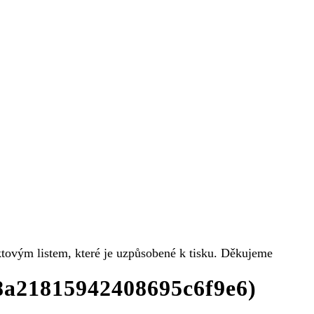
uktovým listem, které je uzpůsobené k tisku. Děkujeme
38a21815942408695c6f9e6)