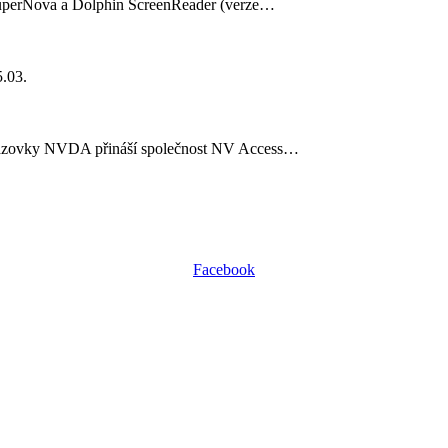
SuperNova a Dolphin ScreenReader (verze…
5.03.
brazovky NVDA přináší společnost NV Access…
Facebook