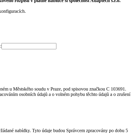
ového rozpisu v platné nabídce si společnost Adaptech s.r.o.
onfiguracích.
:
vedeném u Městského soudu v Praze, pod spisovou značkou C 103691.
racováním osobních údajů a o volném pohybu těchto údajů a o zrušení
ní vyžádané nabídky. Tyto údaje budou Správcem zpracovány po dobu 5