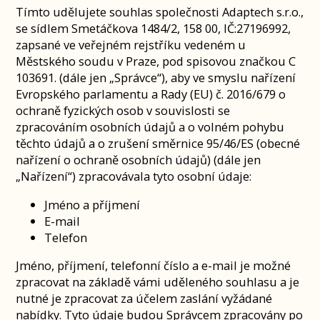
Tímto udělujete souhlas společnosti Adaptech s.r.o.,
se sídlem Smetáčkova 1484/2, 158 00, IČ:27196992,
zapsané ve veřejném rejstříku vedeném u
Městského soudu v Praze, pod spisovou značkou C
103691. (dále jen „Správce“), aby ve smyslu nařízení
Evropského parlamentu a Rady (EU) č. 2016/679 o
ochraně fyzických osob v souvislosti se
zpracováním osobních údajů a o volném pohybu
těchto údajů a o zrušení směrnice 95/46/ES (obecné
nařízení o ochraně osobních údajů) (dále jen
„Nařízení“) zpracovávala tyto osobní údaje:
Jméno a příjmení
E-mail
Telefon
Jméno, příjmení, telefonní číslo a e-mail je možné
zpracovat na základě vámi uděleného souhlasu a je
nutné je zpracovat za účelem zaslání vyžádané
nabídky. Tyto údaje budou Správcem zpracovány po