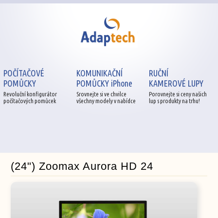
POČÍTAČOVÉ
KOMUNIKAČNÍ
RUČNÍ
POMŮCKY
POMŮCKY iPhone
KAMEROVÉ LUPY
Revoluční konfigurátor
Srovnejte si ve chvilce
Porovnejte si ceny našich
počítačových pomůcek
všechny modely v nabídce
lup s produkty na trhu!
(24") Zoomax Aurora HD 24