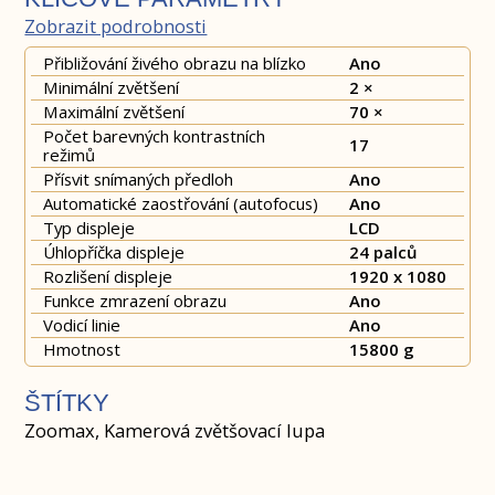
Zobrazit podrobnosti
Přibližování živého obrazu na blízko
Ano
Minimální zvětšení
2 ×
Maximální zvětšení
70 ×
Počet barevných kontrastních
17
režimů
Přísvit snímaných předloh
Ano
Automatické zaostřování (autofocus)
Ano
Typ displeje
LCD
Úhlopříčka displeje
24 palců
Rozlišení displeje
1920 x 1080
Funkce zmrazení obrazu
Ano
Vodicí linie
Ano
Hmotnost
15800 g
ŠTÍTKY
Zoomax, Kamerová zvětšovací lupa