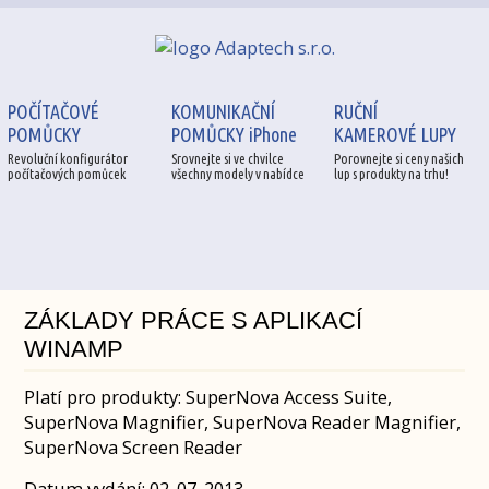
POČÍTAČOVÉ
KOMUNIKAČNÍ
RUČNÍ
POMŮCKY
POMŮCKY iPhone
KAMEROVÉ LUPY
Revoluční konfigurátor
Srovnejte si ve chvilce
Porovnejte si ceny našich
počítačových pomůcek
všechny modely v nabídce
lup s produkty na trhu!
ZÁKLADY PRÁCE S APLIKACÍ
WINAMP
Platí pro produkty: SuperNova Access Suite,
SuperNova Magnifier, SuperNova Reader Magnifier,
SuperNova Screen Reader
Datum vydání: 02. 07. 2013