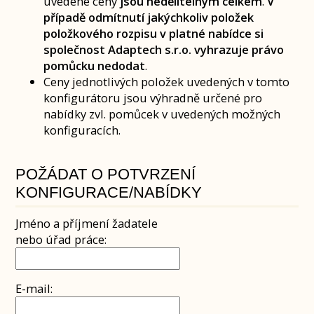
uvedené ceny
jsou nedělitelným celkem
.
V
případě odmítnutí jakýchkoliv položek
položkového rozpisu v platné nabídce si
společnost Adaptech s.r.o. vyhrazuje právo
pomůcku nedodat
.
Ceny jednotlivých položek uvedených v tomto
konfigurátoru jsou výhradně určené pro
nabídky zvl. pomůcek v uvedených možných
konfiguracích.
POŽÁDAT O POTVRZENÍ
KONFIGURACE/NABÍDKY
Jméno a příjmení žadatele
nebo úřad práce:
E-mail: