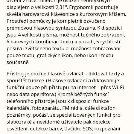
držení v ruce. Telefon je osazen nedotykovým
displejem o velikosti 2,31". Ergonomii podtrhuje
skvělá hardwarová klávesnice s kurzorovým křížem.
Prostředí pomůcky je kompletně ozvučeno
prémiovou hlasovou syntézou Zuzana. K dispozici
jsou 4 velikosti písma, možnost tučného zobrazení,
6 barevných kombinací textu a pozadí, 5 rychlostí
posuvu zvětšeného textu a možnost zobrazování
pouze textu, grafických ikon, nebo ikon i textu
současně.
Přístroj je možné hlasově ovládat – diktovat texty a
spouštět funkce. (Hlasové ovládání a diktování je
funkční pouze při přístupu na internet – přes Wi-Fi
nebo data operátora.) Kromě běžných funkcí
telefonního přístroje jsou k dispozici funkce
kalendáře, fotoaparátu, FM rádia, dále diktafon,
poznámky, počasí, ze specializovaných funkcí pro
slabozraké a nevidomé uživatele pak detekce
osvětlení, detekce barev, tlačítko SOS, rozpoznání