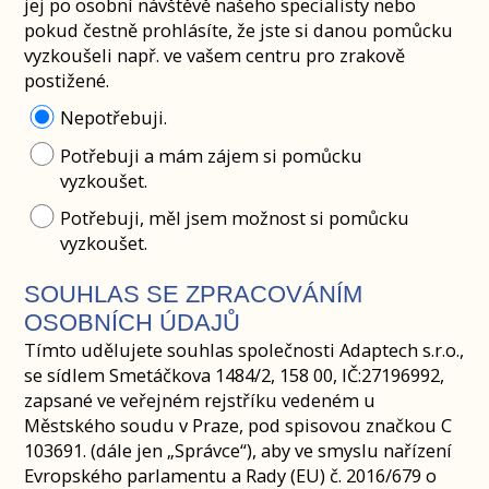
jej po osobní návštěvě našeho specialisty nebo
pokud čestně prohlásíte, že jste si danou pomůcku
vyzkoušeli např. ve vašem centru pro zrakově
postižené.
Nepotřebuji.
Potřebuji a mám zájem si pomůcku
vyzkoušet.
Potřebuji, měl jsem možnost si pomůcku
vyzkoušet.
SOUHLAS SE ZPRACOVÁNÍM
OSOBNÍCH ÚDAJŮ
Tímto udělujete souhlas společnosti Adaptech s.r.o.,
se sídlem Smetáčkova 1484/2, 158 00, IČ:27196992,
zapsané ve veřejném rejstříku vedeném u
Městského soudu v Praze, pod spisovou značkou C
103691. (dále jen „Správce“), aby ve smyslu nařízení
Evropského parlamentu a Rady (EU) č. 2016/679 o