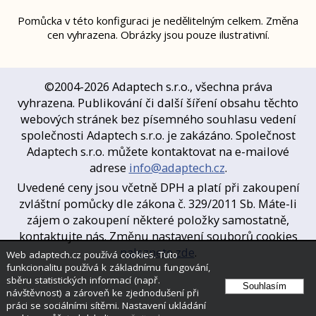
Pomůcka v této konfiguraci je nedělitelným celkem. Změna
cen vyhrazena. Obrázky jsou pouze ilustrativní.
©2004-2026 Adaptech s.r.o., všechna práva
vyhrazena. Publikování či další šíření obsahu těchto
webových stránek bez písemného souhlasu vedení
společnosti Adaptech s.r.o. je zakázáno. Společnost
Adaptech s.r.o. můžete kontaktovat na e-mailové
adrese
info@adaptech.cz
.
Uvedené ceny jsou včetně DPH a platí při zakoupení
zvláštní pomůcky dle zákona č. 329/2011 Sb. Máte-li
zájem o zakoupení některé položky samostatně,
kontaktujte nás. Změnu nastavení souborů cookies
naleznete zde
.
Web adaptech.cz používá cookies. Tuto
funkcionalitu používá k základnímu fungování,
sběru statistických informací (např.
návštěvnost) a zároveň ke zjednodušení při
práci se sociálními sítěmi. Nastavení ukládání