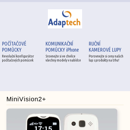
POČÍTAČOVÉ
KOMUNIKAČNÍ
RUČNÍ
POMŮCKY
POMŮCKY iPhone
KAMEROVÉ LUPY
Revoluční konfigurátor
Srovnejte si ve chvilce
Porovnejte si ceny našich
počítačových pomůcek
všechny modely v nabídce
lup s produkty na trhu!
MiniVision2+