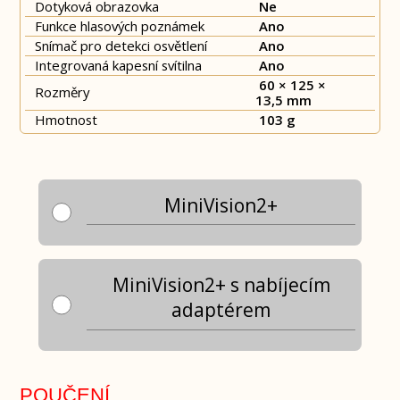
Dotyková obrazovka
Ne
Funkce hlasových poznámek
Ano
Snímač pro detekci osvětlení
Ano
Integrovaná kapesní svítilna
Ano
60 × 125 ×
Rozměry
13,5 mm
Hmotnost
103 g
MiniVision2+
MiniVision2+ s nabíjecím
adaptérem
POUČENÍ