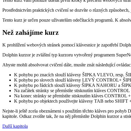
Tento kurz vám pomůže udělat první kroky k přečtení webových strán
Prostřednictvím praktických cvičení se dozvíte o různých způsobech,
Tento kurz je určen pouze uživatelům odečítacích programů. K abso
Než zahájíme kurz
K prohlížení webových stránek pomocí klávesnice je zapotřebí Dolph
Dolphin kurzor je zvláštní typ kurzoru vytvořený programem SuperN
Abyste mohli absolvovat cvičení dále, musíte znát následující ovlá
K pohybu po znacích slouží klávesy ŠIPKA VLEVO, resp.
K pohybu po slovech slouží klávesy LEVÝ CONTROL
K pohybu po řádcích slouží klávesy ŠIPKA NAHORU a ŠI
Na začátek stránky se přemístíte stisknutím kláves CONTR
Na konec stránky se přemístíte stisknutím kláves CONTROL 
K pohybu po objektech používejte klávesy TAB nebo SHIFT
Nejste-li ještě zcela obeznámeni s použitím těchto kláves pro pohyb D
kapitole. Odkaz zvolíte tak, že na něj přemístíte Dolphin kurzor a s
Další kapitola