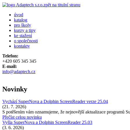
zpět na titulní stranu
úvod
katalog
pro školy
kurzy a tipy
ke stažení
o společnosti
kontakty
Telefon:
+420 605 345 345
E-mail:
info@adaptech.cz
Novinky
Vychází SuperNova a Dolphin ScreenReader verze 25.04
(21. 7. 2026)
S potěšením vám oznamujeme, že nejnovější aktualizace programů 
Přečíst celou novinku
Vyšla SuperNova a Dolphin ScreenReader 25.03
(3. 6. 2026)