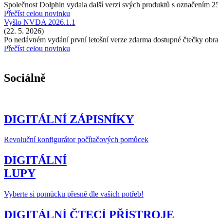
Společnost Dolphin vydala další verzi svých produktů s označením 2
Přečíst celou novinku
Vyšlo NVDA 2026.1.1
(22. 5. 2026)
Po nedávném vydání první letošní verze zdarma dostupné čtečky o
Přečíst celou novinku
Sociálně
DIGITÁLNÍ ZÁPISNÍKY
Revoluční konfigurátor počítačových pomůcek
DIGITÁLNÍ
LUPY
Vyberte si pomůcku přesně dle vašich potřeb!
DIGITÁLNÍ ČTECÍ PŘÍSTROJE