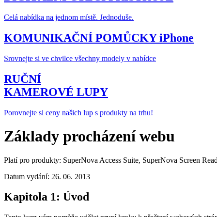
Celá nabídka na jednom místě. Jednoduše.
KOMUNIKAČNÍ POMŮCKY iPhone
Srovnejte si ve chvilce všechny modely v nabídce
RUČNÍ
KAMEROVÉ LUPY
Porovnejte si ceny našich lup s produkty na trhu!
Základy procházení webu
Platí pro produkty: SuperNova Access Suite, SuperNova Screen Rea
Datum vydání: 26. 06. 2013
Kapitola 1: Úvod