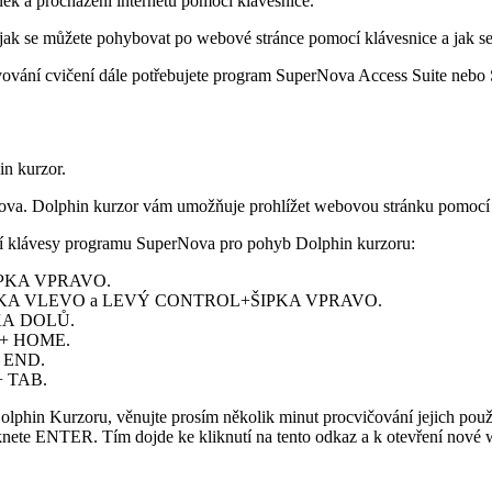
ek a procházení internetu pomocí klávesnice.
 jak se můžete pohybovat po webové stránce pomocí klávesnice a jak se 
lvování cvičení dále potřebujete program SuperNova Access Suite nebo
in kurzor.
ova. Dolphin kurzor vám umožňuje prohlížet webovou stránku pomocí k
dací klávesy programu SuperNova pro pohyb Dolphin kurzoru:
 ŠIPKA VPRAVO.
+ ŠIPKA VLEVO a LEVÝ CONTROL+ŠIPKA VPRAVO.
PKA DOLŮ.
OL + HOME.
+ END.
 + TAB.
olphin Kurzoru, věnujte prosím několik minut procvičování jejich použi
tisknete ENTER. Tím dojde ke kliknutí na tento odkaz a k otevření nové