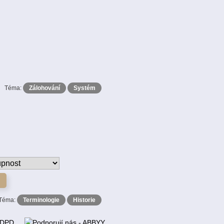
Téma:
Zálohování
Systém
Téma:
Terminologie
Historie