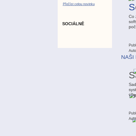
S
Přečíst celou novinku
Co 
sof
SOCIÁLNĚ
poč
Publ
Auto
NAŠI
S
Sad
sys
vše
Publ
Auto