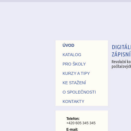
ÚVOD
DIGITÁL
ZÁPISN
KATALOG
Revoluční ko
PRO ŠKOLY
počítačovýc
KURZY A TIPY
KE STAŽENÍ
O SPOLEČNOSTI
KONTAKTY
Telefon:
+420 605 345 345
E-mail: