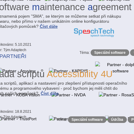
oftware
m
aintenance
a
greement
znamená pojem "SMA", se kterým se můžeme setkat při nákupu
twaru, nebo přímo v našem unikátním online konfigurátoru
ítačových pomůcek?
Číst dále
ikováno: 5.10.2021
r: Tým Adaptech
Téma:
Speciální software
 PARTNEŘI
ada scriptů
Accessibility 4U
a scriptů, aplikací a nastavení pro zlepšení přístupnosti operačního
tému a programového vybavení - proč bychom jej měli chtít do
ch našich pomůcek?.
Číst dále
ikováno: 18.8.2021
r: Tým Adaptech
Téma:
Speciální software
Údržba
P