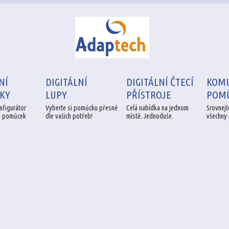
NÍ
DIGITÁLNÍ
DIGITÁLNÍ ČTECÍ
KOMU
ÍKY
LUPY
PŘÍSTROJE
POMŮ
nfigurátor
Vyberte si pomůcku přesně
Celá nabídka na jednom
Srovnejte
h pomůcek
dle vašich potřeb!
místě. Jednoduše.
všechny 