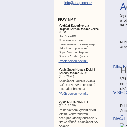
info@adaptech.cz
A
Sys
NOVINKY
a o
se 
Vychází SuperNova a
Dolphin ScreenReader verze
25.04
(21. 7. 2026)
S potěšením vám
Publ
oznamujeme, že nejnovější
Auto
aktualizace programů
SuperNova a Dolphin
ScreenReader (verze…
Přečíst celou novinku
NEJN
H
Vyšla SuperNova a Dolphin
ScreenReader 25.03
(3. 6. 2026)
Věř
Společnost Dolphin vydala
se 
další verzi svých produktů
uká
s označením 25.03.
VŠEC
Přečíst celou novinku
Vyšlo NVDA 2026.1.1
(22. 5. 2026)
Publ
Po nedávném vydání první
Auto
letošní verze zdarma
NAŠI
dostupné čtečky obrazovky
NVDA přináší společnost NV
Access…