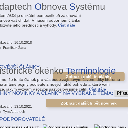
daptech
O
bnova
S
ystému
tém AOS je unikátní pomocník při zálohování
bnově vašich dat. V našem odborném článku
dozvíte jeho přednosti a výhody.
Číst dále
ikováno: 16.10.2018
r: František Žána
OVĚJŠÍ ČLÁNKY
istorické okénko
Terminologie
Zobrazit další tři články
íme, že tento článek pro vás bude zajímavým čtivem, díky kterému
na známé pojmy podíváte z nových úhlů pohledu a které vám
že, jakým výzvám v rozvoji názvosloví jsme čelili.
Číst dále
HNY NOVINKY A ČLÁNKY NA VYBRANÉ TÉMA:
Zobrazit dalších pět novinek
ikováno: 13.10.2021
r: Tým Adaptech
 PODPOROVATELÉ