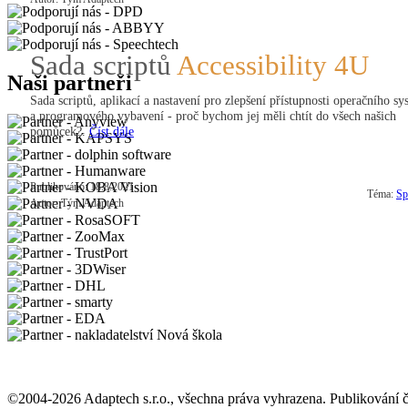
Sada scriptů
Accessibility 4U
Naši partneři
Sada scriptů, aplikací a nastavení pro zlepšení přístupnosti operačního s
a programového vybavení - proč bychom jej měli chtít do všech našich
pomůcek?.
Číst dále
Publikováno: 18.8.2021
Téma:
Sp
Autor: Tým Adaptech
©2004-2026 Adaptech s.r.o., všechna práva vyhrazena. Publikování či