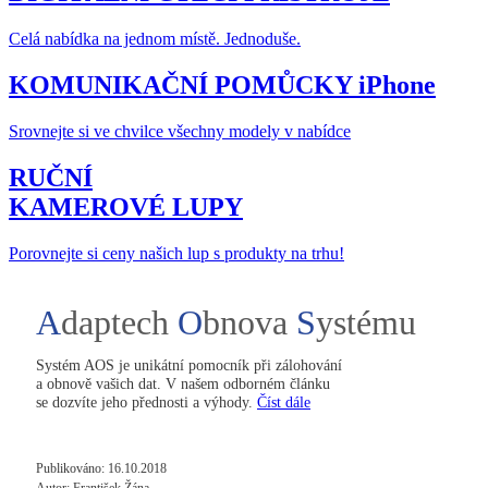
Celá nabídka na jednom místě. Jednoduše.
KOMUNIKAČNÍ POMŮCKY iPhone
Srovnejte si ve chvilce všechny modely v nabídce
RUČNÍ
KAMEROVÉ LUPY
Porovnejte si ceny našich lup s produkty na trhu!
A
daptech
O
bnova
S
ystému
Systém AOS je unikátní pomocník při zálohování
a obnově vašich dat. V našem odborném článku
se dozvíte jeho přednosti a výhody.
Číst dále
Publikováno: 16.10.2018
Autor: František Žána