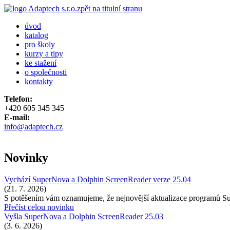
zpět na titulní stranu
úvod
katalog
pro školy
kurzy a tipy
ke stažení
o společnosti
kontakty
Telefon:
+420 605 345 345
E-mail:
info@adaptech.cz
Novinky
Vychází SuperNova a Dolphin ScreenReader verze 25.04
(21. 7. 2026)
S potěšením vám oznamujeme, že nejnovější aktualizace programů 
Přečíst celou novinku
Vyšla SuperNova a Dolphin ScreenReader 25.03
(3. 6. 2026)