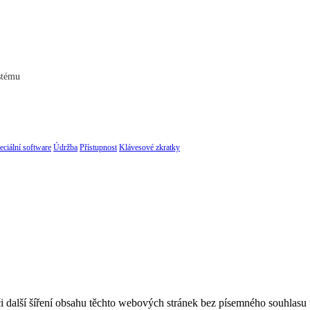
ystému
eciální software
Údržba
Přístupnost
Klávesové zkratky
 další šíření obsahu těchto webových stránek bez písemného souhlasu 