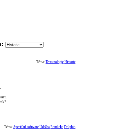
a:
Téma:
Terminologie
Historie
t
waru,
cek?
Téma:
Speciální software
Údržba
Pomůcka
Dolphin