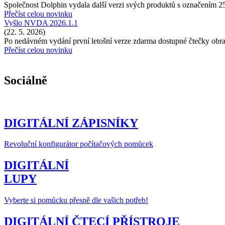
Společnost Dolphin vydala další verzi svých produktů s označením 2
Přečíst celou novinku
Vyšlo NVDA 2026.1.1
(22. 5. 2026)
Po nedávném vydání první letošní verze zdarma dostupné čtečky o
Přečíst celou novinku
Sociálně
DIGITÁLNÍ ZÁPISNÍKY
Revoluční konfigurátor počítačových pomůcek
DIGITÁLNÍ
LUPY
Vyberte si pomůcku přesně dle vašich potřeb!
DIGITÁLNÍ ČTECÍ PŘÍSTROJE