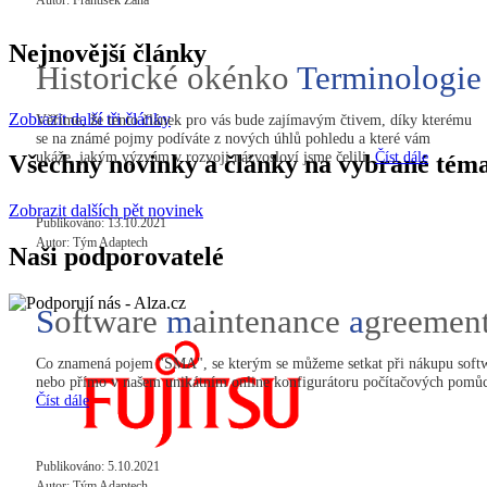
Nejnovější články
Historické okénko
Terminologie
Zobrazit další tři články
Věříme, že tento článek pro vás bude zajímavým čtivem, díky kterému
se na známé pojmy podíváte z nových úhlů pohledu a které vám
ukáže, jakým výzvám v rozvoji názvosloví jsme čelili.
Číst dále
Všechny novinky a články na vybrané tém
Zobrazit dalších pět novinek
Publikováno: 13.10.2021
Autor: Tým Adaptech
Naši podporovatelé
S
oftware
m
aintenance
a
greemen
Co znamená pojem "SMA", se kterým se můžeme setkat při nákupu soft
nebo přímo v našem unikátním online konfigurátoru počítačových pomů
Číst dále
Publikováno: 5.10.2021
Autor: Tým Adaptech